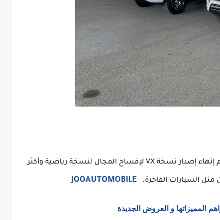
في بعض الدول في اسيا مثل فيتنام وتايلاند ، تم إنهاء إصدار نسخة VX لإفساح المجال لنسخة رياضية وأكثر
JOOAUTOMOBILE