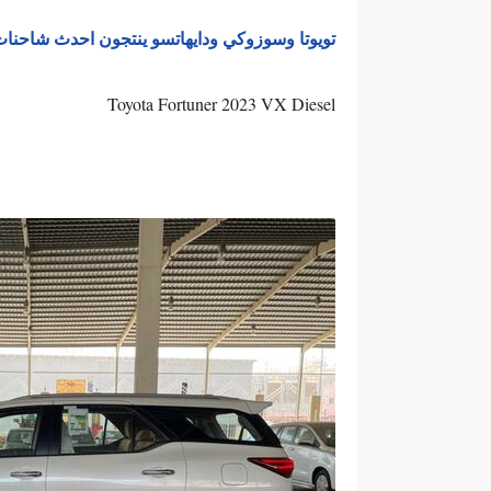
تويوتا وسوزوكي ودايهاتسو ينتجون احدث شاحنات تجارية EV كهرب
Toyota Fortuner 2023 VX Diesel