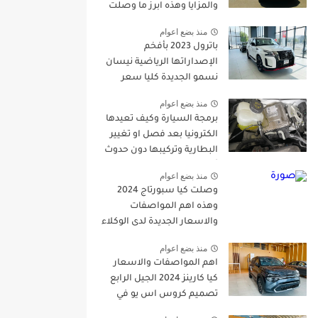
والمزايا وهذه ابرز ما وصلت
للمملكة
منذ بضع اعوام
باترول 2023 بأفخم
الإصداراتها الرياضية نيسان
نسمو الجديدة كليا سعر
ومواصفات |
منذ بضع اعوام
JOOAUTOMOBILE
برمجة السيارة وكيف تعيدها
الكترونيا بعد فصل او تغيير
البطارية وتركيبها دون حدوث
أي خطا
منذ بضع اعوام
وصلت كيا سبورتاج 2024
وهذه اهم المواصفات
والاسعار الجديدة لدى الوكلاء
منذ بضع اعوام
اهم المواصفات والاسعار
كيا كارينز 2024 الجيل الرابع
تصميم كروس اس يو في