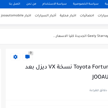
ية
سياسة الخصوصية
سياسة الاستخدام
من نحن
اتصل بنا
سيارات
احصائيات
اخبار محلية
أخبار السيارات
اخبار jooautomobile
0
عيوب تويوتا فورتشنر 2023 Toyota Fortuner نسخة VX ديزل بعد
ءة