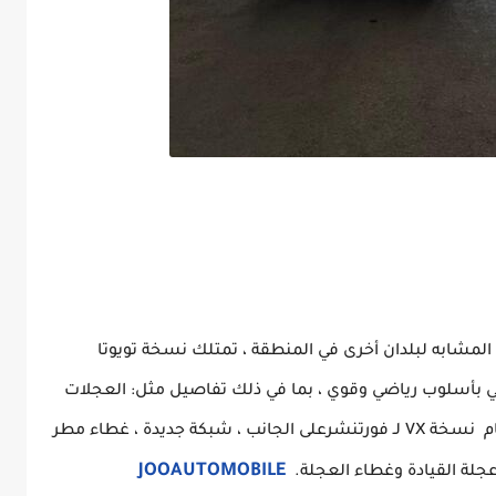
ي المشابه لبلدان أخرى في المنطقة ، تمتلك نسخة تويوتا
 بأسلوب رياضي وقوي ، بما في ذلك تفاصيل مثل: العجلات
سيارة تويوتا فورتنشر VX مقاس 18 بوصة ، أختام نسخة VX لـ فورتنشرعلى الجانب ، شبكة جديدة ، غطاء مطر
JOOAUTOMOBILE
عجلة القيادة وغطاء العجلة.