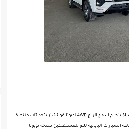
تقدم تويوتا نسخة VX بمحرك ديزل من سيارها SUV بنطام الدفع الربع 4WD تويوتا فورتشنر بتحديثات منتصف
السيارات اليابانية للتو للمستهلكين نسخة تويوتا