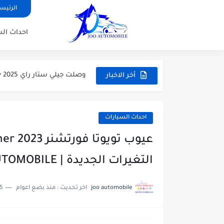
الرئيس
سيارة سيدان جيلي امجراند 2026 Geely Emgrand اخر التحديثات بالاسعار...
احداث ال
فورد ايفرست 2025 Ford Everest الجديدة مع اهم الاختلافات والاسعار
وصلت جيلي ستار راي Geely Starray 2025 الجديدة كليا الاسعار...
سيارة جيلي جيومتري سي Geely Geometry C 2025 بالاسعار والمواصفات
أخر الاخبار
هوندا أكورد 2025 Honda Accord اخر التحديثات بالاسعار والمواصفات
سيارة تويوتا GR86 2025 الاسطورة الرياضية الاسعار والمواصفات
احداث السيارات
جيلي توجيلا 2025 سيارة SUV بتصيم كوبية ونظام دفع رباعي...
سعر ومواصفات سيتروين C3 إيركروس 2025 السيارة العائلية كروس اوفر
التغيرات الجديدة | JOOAUTOMOBILE
سيارة شيري أريزو 8 برو 2025 تجعل المستحيل واقعا اكبر...
joo automobile
اخر تحديث :
منذ بضع اعوام
5 دقائق للقرا
فورد توروس 2025 الرفيق الأمثل للرحلات اليومية جات بفئات واسعار...