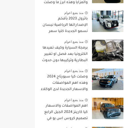
والمزايا وهذه ابرز ما وصلت
للمملكة
منذ بضع اعوام
باترول 2023 بأفخم
الإصداراتها الرياضية نيسان
نسمو الجديدة كليا سعر
ومواصفات |
منذ بضع اعوام
JOOAUTOMOBILE
برمجة السيارة وكيف تعيدها
الكترونيا بعد فصل او تغيير
البطارية وتركيبها دون حدوث
أي خطا
منذ بضع اعوام
وصلت كيا سبورتاج 2024
وهذه اهم المواصفات
والاسعار الجديدة لدى الوكلاء
منذ بضع اعوام
اهم المواصفات والاسعار
كيا كارينز 2024 الجيل الرابع
تصميم كروس اس يو في