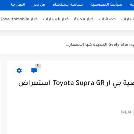
ية
سياسة الخصوصية
سياسة الاستخدام
من نحن
اتصل بنا
سيارات
احصائيات
اخبار محلية
أخبار السيارات
اخبار jooautomobile
0
تويوتا سوبرا باقوى نسخة رياضية جي ار Toyota Supra GR استعراض