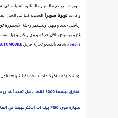
سبورت الرياضية السيارة المثالية للشباب في هذه 
تويوتا سوبرا
وعادت
الجديدة كليا في الجيل ال
تو
رياضي جديد ومبهر، ولتستمر رحلة الأسطورة
غازو ريسينج بناقل حركة يدوي وتكنولوجيا متقدمة
)
. شاهد بالفيديو تجربة فريق
AUTOMOBILE
Supra
نود تذكيركم بـ آخر 3 مقالات جديدة نشرناها لأول مرة وتتضمن تغطية خاصة على موقعكم
الفارق بينهما 5000 فقط .. هل تهدد ألفا روميو جوليا عرش بيجو 508 جي تي
سيارة فورد F150 بيك اب الاكثر مبيعا في العالم اهم المواصفات والاسعار في السعودية