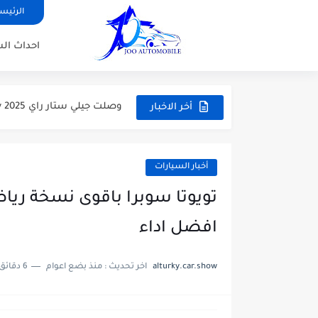
الرئيس
احداث ال
سيارة سيدان جيلي امجراند 2026 Geely Emgrand اخر التحديثات بالاسعار...
فورد ايفرست 2025 Ford Everest الجديدة مع اهم الاختلافات والاسعار
وصلت جيلي ستار راي Geely Starray 2025 الجديدة كليا الاسعار...
أخر الاخبار
سيارة جيلي جيومتري سي Geely Geometry C 2025 بالاسعار والمواصفات
هوندا أكورد 2025 Honda Accord اخر التحديثات بالاسعار والمواصفات
أخبار السيارات
سيارة تويوتا GR86 2025 الاسطورة الرياضية الاسعار والمواصفات
جيلي توجيلا 2025 سيارة SUV بتصيم كوبية ونظام دفع رباعي...
افضل اداء
سعر ومواصفات سيتروين C3 إيركروس 2025 السيارة العائلية كروس اوفر
alturky.car.show
اخر تحديث :
منذ بضع اعوام
6 دقائق للقراءة
سيارة شيري أريزو 8 برو 2025 تجعل المستحيل واقعا اكبر...
فورد توروس 2025 الرفيق الأمثل للرحلات اليومية جات بفئات واسعار...