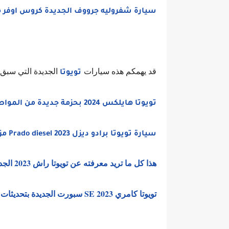
سيارة شفروليه جرووف الجديدة كروس اوفر مد
قد يهمكم هذه سيارات
الجديدة التي سبق و
تويوتا
تويوتا هايلكس 2024 بحزمة جديدة من المواصفات والمزايا وهذه ابرز ما وصلت للمملكة
سيارة تويوتا برادو ديزل 2023 Prado diesel مزيج من القدرة العالية والعملية
هذا كل ما تريد معرفته عن تويوتا راش 2023 الجديدة SUV اقتصادية بأسعار تنافسية
تويوتا كامري 2023 SE سبورت الجديدة بتحديثات جديدة واهم المواصفات