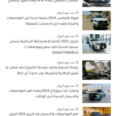
المعدل الطبيعي لعداد RPM وهذه طرق الإصلاح
منذ بضع اعوام
تويوتا هايلكس 2024 بحزمة جديدة من المواصفات
والمزايا وهذه ابرز ما وصلت للمملكة
منذ بضع اعوام
باترول 2023 بأفخم الإصداراتها الرياضية نيسان
نسمو الجديدة كليا سعر ومواصفات |
JOOAUTOMOBILE
منذ بضع اعوام
برمجة السيارة وكيف تعيدها الكترونيا بعد فصل او
تغيير البطارية وتركيبها دون حدوث أي خطا
منذ بضع اعوام
وصلت كيا سبورتاج 2024 وهذه اهم المواصفات
والاسعار الجديدة لدى الوكلاء
منذ بضع اعوام
اهم المواصفات والاسعار كيا كارينز 2024 الجيل