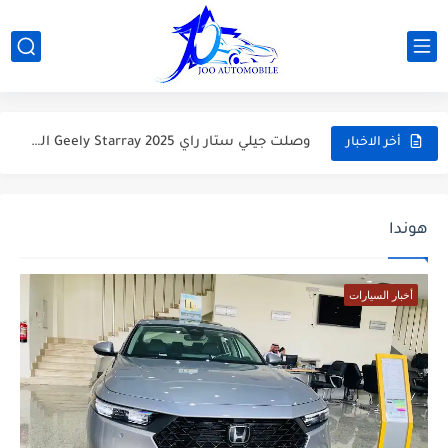
سيارة سيدان جيلي امجراند 2026 Geely Emgrand اخر التحديثات بالاسعار...
فورد ايفرست 2025 Ford Everest الجديدة مع اهم الاختلافات والاسعار
وصلت جيلي ستار راي Geely Starray 2025 الجديدة كليا الاسعار...
أخر الاخبار
سيارة جيلي جيومتري سي Geely Geometry C 2025 بالاسعار والمواصفات
هوندا أكورد 2025 Honda Accord اخر التحديثات بالاسعار والمواصفات
هوندا
سيارة تويوتا GR86 2025 الاسطورة الرياضية الاسعار والمواصفات
أخبار السيارات
جيلي توجيلا 2025 سيارة SUV بتصيم كوبية ونظام دفع رباعي...
سعر ومواصفات سيتروين C3 إيركروس 2025 السيارة العائلية كروس اوفر
سيارة شيري أريزو 8 برو 2025 تجعل المستحيل واقعا اكبر...
فورد توروس 2025 الرفيق الأمثل للرحلات اليومية جات بفئات واسعار...