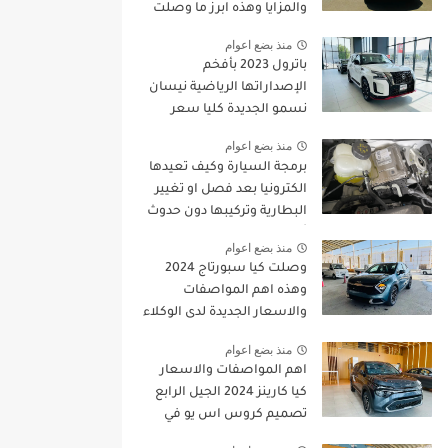
والمزايا وهذه ابرز ما وصلت
للمملكة
منذ بضع اعوام
باترول 2023 بأفخم
الإصداراتها الرياضية نيسان
نسمو الجديدة كليا سعر
ومواصفات |
منذ بضع اعوام
JOOAUTOMOBILE
برمجة السيارة وكيف تعيدها
الكترونيا بعد فصل او تغيير
البطارية وتركيبها دون حدوث
أي خطا
منذ بضع اعوام
وصلت كيا سبورتاج 2024
وهذه اهم المواصفات
والاسعار الجديدة لدى الوكلاء
منذ بضع اعوام
اهم المواصفات والاسعار
كيا كارينز 2024 الجيل الرابع
تصميم كروس اس يو في