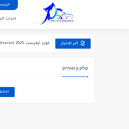
الرئيس
احداث ال
سيارة سيدان جيلي امجراند 2026 Geely Emgrand اخر التحديثات بالاسعار...
فورد ايفرست 2025 Ford Everest الجديدة مع اهم الاختلافات والاسعار
أخر الاخبار
وصلت جيلي ستار راي Geely Starray 2025 الجديدة كليا الاسعار...
سيارة جيلي جيومتري سي Geely Geometry C 2025 بالاسعار والمواصفات
privacy.php
هوندا أكورد 2025 Honda Accord اخر التحديثات بالاسعار والمواصفات
سيارة تويوتا GR86 2025 الاسطورة الرياضية الاسعار والمواصفات
تحميل
جيلي توجيلا 2025 سيارة SUV بتصيم كوبية ونظام دفع رباعي...
سعر ومواصفات سيتروين C3 إيركروس 2025 السيارة العائلية كروس اوفر
سيارة شيري أريزو 8 برو 2025 تجعل المستحيل واقعا اكبر...