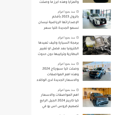
والمزايا وهذه ابرز ما وصلت
للمملكة
منذ بضع اعوام
باترول 2023 بأفخم
الإصداراتها الرياضية نيسان
نسمو الجديدة كليا سعر
ومواصفات |
منذ بضع اعوام
JOOAUTOMOBILE
برمجة السيارة وكيف تعيدها
الكترونيا بعد فصل او تغيير
البطارية وتركيبها دون حدوث
أي خطا
منذ بضع اعوام
وصلت كيا سبورتاج 2024
وهذه اهم المواصفات
والاسعار الجديدة لدى الوكلاء
منذ بضع اعوام
اهم المواصفات والاسعار
كيا كارينز 2024 الجيل الرابع
تصميم كروس اس يو في