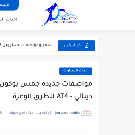
الرئيس
سيارة تويوتا GR86 2025 الاسطورة الرياضية الاسعار والمواصفات
احداث ال
جيلي توجيلا 2025 سيارة SUV بتصيم كوبية ونظام دفع رباعي...
سعر ومواصفات سيتروين C3 إيركروس 2025 السيارة العائلية كروس اوفر
سيارة شيري أريزو 8 برو 2025 تجعل المستحيل واقعا اكبر...
أخر الاخبار
فورد توروس 2025 الرفيق الأمثل للرحلات اليومية جات بفئات واسعار...
احداث السيارات
دينالي - AT4 للطرق الوعرة
joo automobile
اخر تحديث :
منذ بضع اعوام
8 دقائق للقرا