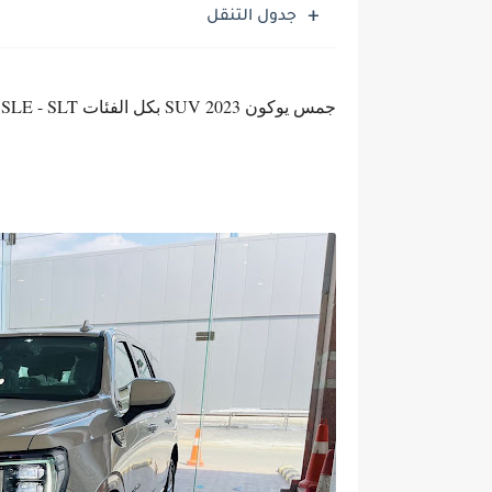
جدول التنقل
جمس يوكون 2023 SUV بكل الفئات SLE - SLT - دينالي - AT4 للطرق الوعرة