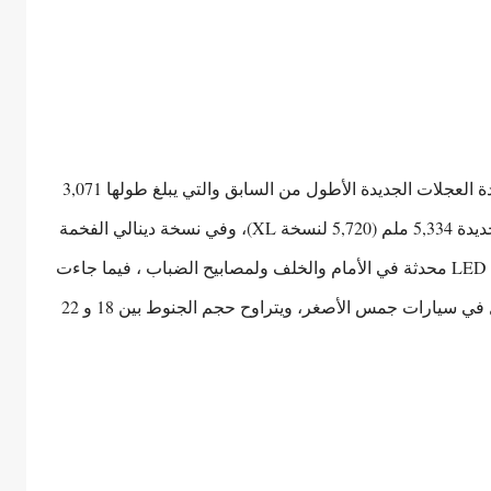
تتمتع جمس يوكون 2023 بمظهر قوي تعززه قاعدة العجلات الجديدة الأطول من السابق والتي يبلغ طولها 3,071
ملم، فيما يبلغ الطول الإجمالي لسيارة يوكون الجديدة 5,334 ملم (5,720 لنسخة XL)، وفي نسخة دينالي الفخمة
جاء الشبك الأمامي الكرومي بحجم أكبر وبأضواء LED محدثة في الأمام والخلف ولمصابيح الضباب ، فيما جاءت
الأضواء الخلفية على شكل حرف C كما هو الحال في سيارات جمس الأصغر، ويتراوح حجم الجنوط بين 18 و 22