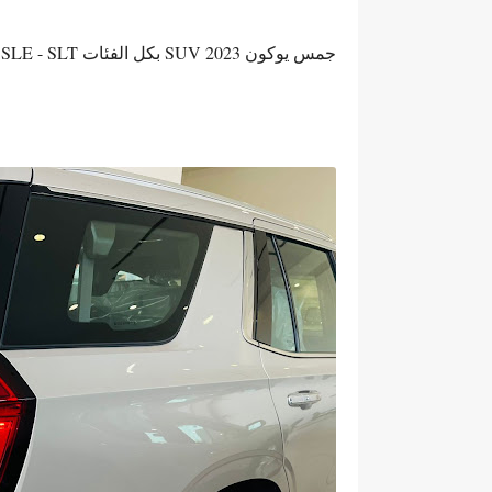
جمس يوكون 2023 SUV بكل الفئات SLE - SLT - دينالي - AT4 للطرق الوعرة