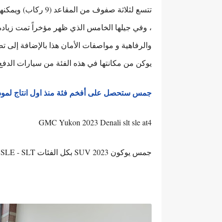
، وفي جيلها الخامس الذي ظهر مؤخراً تمت زيادة
والرفاهية و مواصفات الأمان هذا بالإضافة إل
يوكن من مكانتها في هذه الفئة من سيارات الدفع
جمس ستحصل على أفخم فئة منذ اول انتاج لموديل يوكن تأتي با
GMC Yukon 2023 Denali slt sle at4
جمس يوكون 2023 SUV بكل الفئات SLE - SLT - دينالي - AT4 للطرق الوعرة