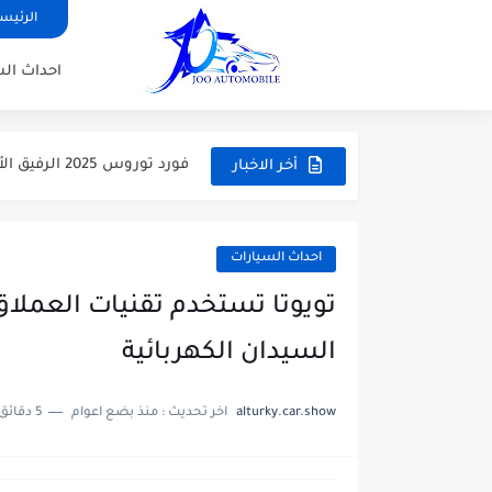
الرئيس
جيلي توجيلا 2025 سيارة SUV بتصيم كوبية ونظام دفع رباعي...
احداث ال
سعر ومواصفات سيتروين C3 إيركروس 2025 السيارة العائلية كروس اوفر
سيارة شيري أريزو 8 برو 2025 تجعل المستحيل واقعا اكبر...
فورد توروس 2025 الرفيق الأمثل للرحلات اليومية جات بفئات واسعار...
أخر الاخبار
احداث السيارات
السيدان الكهربائية
alturky.car.show
اخر تحديث :
منذ بضع اعوام
5 دقائق للقراءة