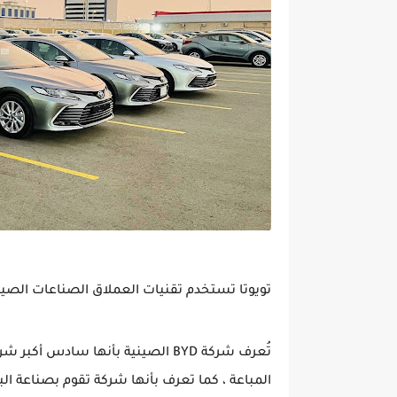
تويوتا تستخدم تقنيات العملاق الصناعات الصيني BYD في سيارتها السيدان الكهرب
تُعرف شركة BYD الصينية بأنها سا