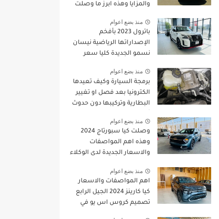
والمزايا وهذه ابرز ما وصلت
للمملكة
منذ بضع اعوام
باترول 2023 بأفخم
الإصداراتها الرياضية نيسان
نسمو الجديدة كليا سعر
ومواصفات |
منذ بضع اعوام
JOOAUTOMOBILE
برمجة السيارة وكيف تعيدها
الكترونيا بعد فصل او تغيير
البطارية وتركيبها دون حدوث
أي خطا
منذ بضع اعوام
وصلت كيا سبورتاج 2024
وهذه اهم المواصفات
والاسعار الجديدة لدى الوكلاء
منذ بضع اعوام
اهم المواصفات والاسعار
كيا كارينز 2024 الجيل الرابع
تصميم كروس اس يو في